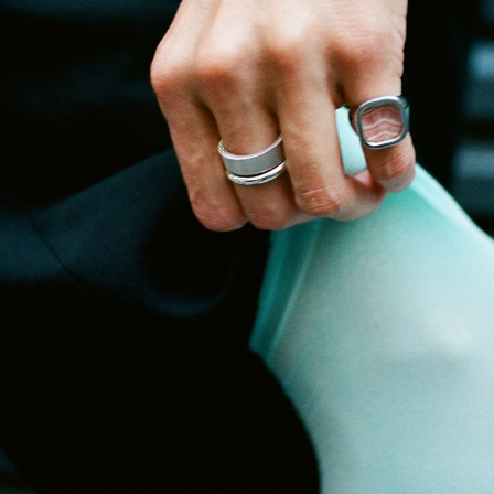
Объединились с кинотеатром «Художественный»
и выпустили совместную коллекцию.
Настроили свет, фокус и взяли нужный ракурс. Шесть
кино-украшений, чтобы запечатлеть реальность
под новым углом.
Сфокусироваться на украшениях
Погрузиться в рассказ