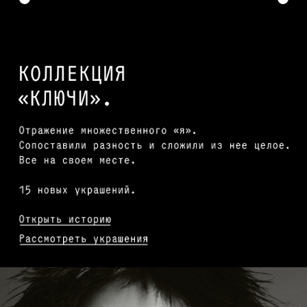
Стараемся поддерживать плотный сток,
но наши хиты разлетаются очень быстро.
Чтобы получить желаемое украшение,
оставьте свои контакты. Как только изделие
поступит в наличие, мы свяжемся с вами
в порядке очереди.
Заполнить лист ожидания
ОВАЛЬНЫЕ ПЕЧАТКИ
Знаковые печатки теперь овальные!
Выверенные углы сменили плавные линии,
сохранив прием опущенного «на дно» камня.
Форма получилась мягче. «Комната» —
заполнилась тем же цветом. Посмотрите сами.