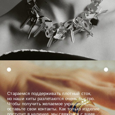
МАРИЯ ЛУИЗА
Открыли серию героев бренда.
И выпустили 7 новых украшений.
Мария Луиза Москера — героиня, чья история
продолжила идеи коллекции Lilly.
Погрузиться в историю
Рассмотреть украшения