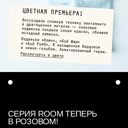
СЕРИЯ ROOM ТЕПЕРЬ
В РОЗОВОМ!
Опустили на дно «комнаты» самый
романтичный камень — родохрозит (с греч.
«цвет розы»).
Закрасили новым цветом: кольца Oval
и Room Signet. Серьги Room и Room 6.
Только посмотрите.
Заглянуть в «комнаты»