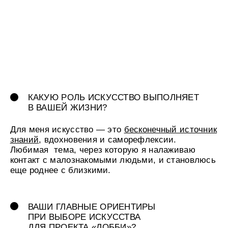
ЛЮБИМЫЕ
ИНСТРУМЕНТЫ ИЛИ ПРАКТИКИ,
КОТОРЫЕ ПОМОГАЮТ В КРЕАТИВНОЙ
РАБОТЕ?
Я —
адепт креативного порядка
, и это
не оксюморон. В моем случае
для творческого
хаоса есть слот.
Жаль только, вдохновение
не всегда живет по расписанию приложений
«Календарь» и «Напоминания»… Если муза
не посещает или сил совсем нет — это сигнал,
что пора получить новую порцию впечатлений.
Если позволяют обстоятельства — идеально
сменить обстановку и отправиться