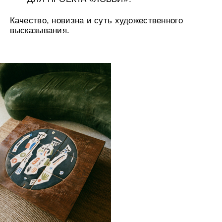
в путешествие, но чаще в ход идет прогулка
по новому маршруту, домашняя библиотека,
фильмы, выставки, театр, лекции, разговоры
с занятными собеседниками или, напротив,
молчание с самой собой. Последнее —
мой
главный инструмент.
Помогает восстановить
разряженную за неделю социальную батарейку.
В ТЕНГРАН / 10. GRAN МЫ МНОГО