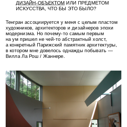
ЧТО ДЛЯ ВАС ЗНАЧАТ УКРАШЕНИЯ?
НАХОДИТЕ ЛИ В НИХ ВНУТРЕННЮЮ
СВЯЗЬ И ЦЕННОСТЬ?
Украшения для меня — как знак препинания
в конце предложения. Без него текст кажется
незаконченным и сложно уловить интонацию.
У меня их немного, и так сложилось, что чаще
всего — это подарок. Поэтому, безусловно,
эмоциональная связь и ассоциация есть
с каждым.