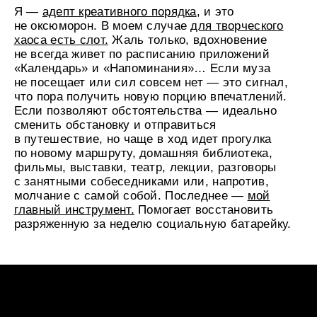
Вилла Ла Рош / Жаннере
©historiadelartecbe