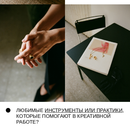
ГОВОРИМ О ВНУТРЕННЕЙ СИЛЕ,
ИДЕНТИЧНОСТИ И ИССЛЕДОВАНИИ
СЕБЯ В МИРЕ. ЕСЛИ БЫ ВАС
ПОПРОСИЛИ
ОПИСАТЬ БРЕНД ОДНИМ
ДИЗАЙН-ОБЪЕКТОМ
ИЛИ ПРЕДМЕТОМ
ИСКУССТВА, ЧТО БЫ ЭТО БЫЛО?
Тенгран ассоциируется у меня с целым пластом
художников, архитекторов и дизайнеров эпохи
модернизма. Но почему-то самым первым
на ум пришел не чей-то абстрактный холст,
а конкретный Парижский памятник архитектуры,
в котором мне довелось однажды побывать —
Вилла Ла Рош / Жаннере.