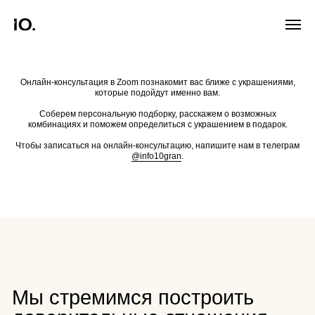
Онлайн-консультация в Zoom познакомит вас ближе с украшениями,
которые подойдут именно вам.
Соберем персональную подборку, расскажем о возможных
комбинациях и поможем определиться с украшением в подарок.
Чтобы записаться на онлайн-консультацию, напишите нам в телеграм
@info10gran
.
Мы стремимся построить
доверительные отношения
с обладателями наших
украшений. Нам важно,
чтобы качество нашей
дружбы становилось лучше.
Ниже рассказываем
о преимуществах каждого