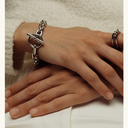
Рассчитать вашу сумму
выкупа?
Это можно сделать через наших менеджеров.
Напишите в
Телеграм
01. ЗНАКОМСТВО
Если сумма ваших покупок
не превышает 150 000 руб.,
приобретая ювелирное
украшение, вы открываете
доступ к следующим