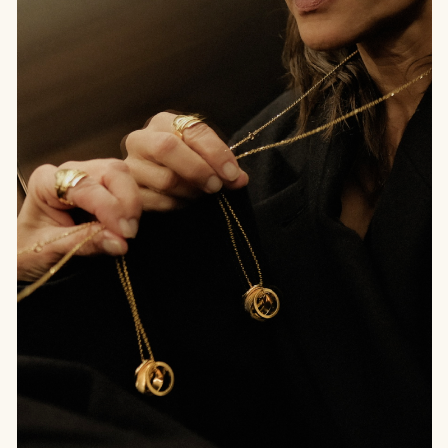
В случае возникновения недостатков ювелирного
украшения, признанных производственным браком,
мы бесплатно отремонтируем его — в течение
6 месяцев с момента получения ювелирного
изделия.
Коррекция размера
Мы можем увеличить размер вашего кольца (до 0,5
мм) в рамках сервисного обслуживания и обновить
его покрытие. В течение года с момента
приобретения изделия мы сделаем это для вас
бесплатно. Затем — данная услуга будет
рассчитана по цене обновления вашего украшения.
Данная услуга применима не ко всем кольцам.
Напишите в наш чат поддержки в телеграм
info10gran
или на почту
clients@10gran.com
, чтобы
узнать про вашу модель. Важно! Изменение
размера кольца может ослабить его. Обращайтесь
с ним особенно аккуратно после его коррекции.
Доставка
Отправим ваш заказ курьеской службой СДЭК
и пришлем трек-номер для отслеживания.