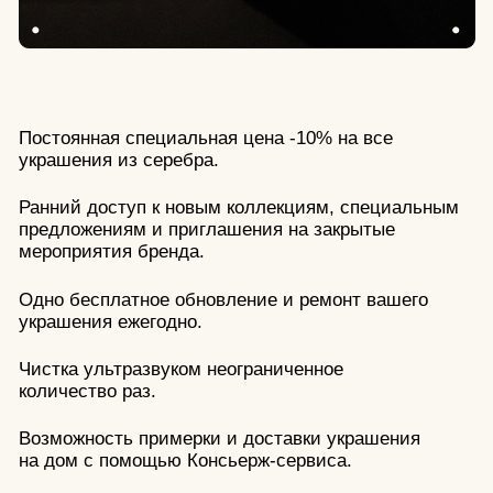
Стоимость и сроки доставки рассчитываются
индивидуально при оформлении заказа.
Срочная доставка по Москве в пределах МКАД
(день в день) в рабочее время — 1 500 руб. или
наличными курьеру при получении заказа.
Для этого свяжитесь с нашей клиентской
поддержкой по номеру + 7 (977) 179-49-97 или
напишите в чат телеграма
info10gran
.