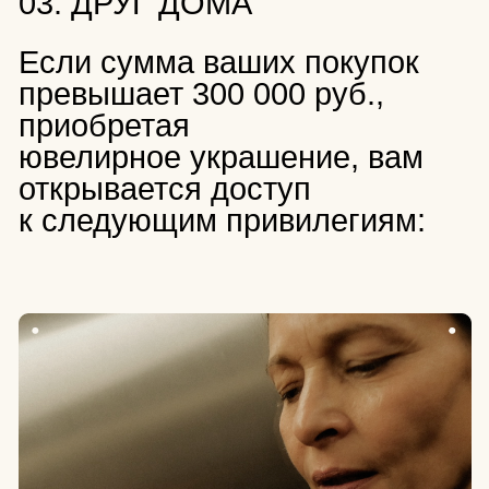
Сервисное обслуживание
Один раз в течение года с момента приобретения
украшения мы отполируем и обновим его покрытие
бесплатно. Затем — услуга осуществляется
за отдельную плату. Обновление покрытия занимает
до 21 календарных дней.
Рассчитать стоимость
.
Гарантийное обслуживание