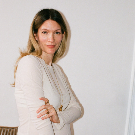
В ЧЁМ, ПО ВАШЕМУ, ДВИЖУЩАЯ СИЛА
ЖЕНЩИНЫ?
В признании своей
природной силы
и в сестринстве
. Многие женщины
недооценивают свой масштаб, боятся
проявляться, сравнивают себя и конкурируют.
Когда женщина принимает все свои грани —
мягкость и силу, чувствительность и амбицию,
свет и тень — она перестаёт бороться с собой.
А если к этому добавляется поддержка других