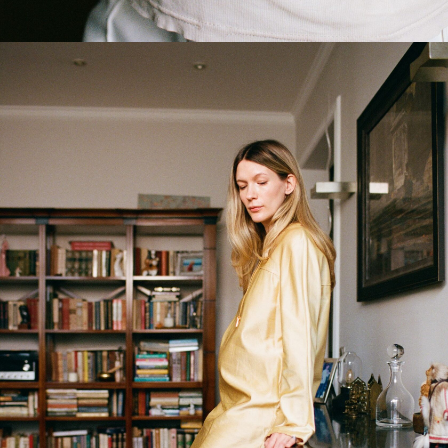
КАКУЮ СИЛУ ВАМ ПОМОГАЕТ ОБРЕСТИ
ЙОГА ?
Кундалини-йога помогает обрести две главные
опоры —
веру и любовь
. Веру в себя, в жизнь
и в свой путь. И любовь: к себе и миру. Когда
внутри есть вера и любовь, исчезает ощущение
ограничений. Ты начинаешь видеть возможности
там, где раньше видел препятствия.
И ответы
действительно приходят. Но не из головы,
а из глубины.
КАК ЙОГА-ПРАКТИКА ПОМОГАЕТ
ПОДГОТОВИТЬСЯ К МАТЕРИНСТВУ?
Я уверена, что именно практика и подготовила
меня к материнству, такое
естественное
продолжение пути.
Практика делает тебя взрослее, учит
выдерживать свои эмоции, слышать себя
и не перекладывать боль на других. И когда
ты
становишься внутренне зрелой,
у тебя
появляется шанс стать осознанным, здоровым
родителем. Живым, включенным
и поддерживающим.