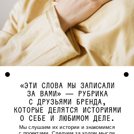
Мы слушаем их истории и знакомимся
с проектами. Следуем за ходом мысли
и находим общую сюжетную линию
с брендом.
Наталия Гуляева — учитель Кундалини-йоги
и новая героиня нашей рубрики.
Расспросили Наташу о том, как йога
направляет в важные этапы жизни, в чем
кроется женская сила и есть ли у нее особая
связь с украшениями.