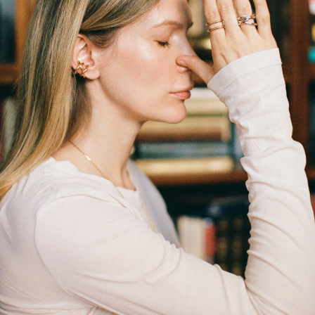
Украшения для меня — больше про талисманы,
артефакты, амулеты. Я никогда не воспринимала
их просто как какую-то красивую штучку. Это
всегда что-то большее. Каждое мое украшение
несет в себе состояние, намерение или какой-то
этап,
который я проживаю. Особенно сейчас,
когда я глубже и тоньше чувствую свои
состояния, я программирую украшение на то, чем
хочется зарядиться. Это всегда мой способ
закрепить
внутренний переход во внешней
форме
. Когда я надеваю свои украшения,
я вспоминаю о своей силе, о любви и выборах,
которые делаю. Украшения — это всегда про
диалог с собой и воспоминания. Будь то металл
или полудрагоценные камни, всё это несёт
в себе супер-сильный энергетический заряд.