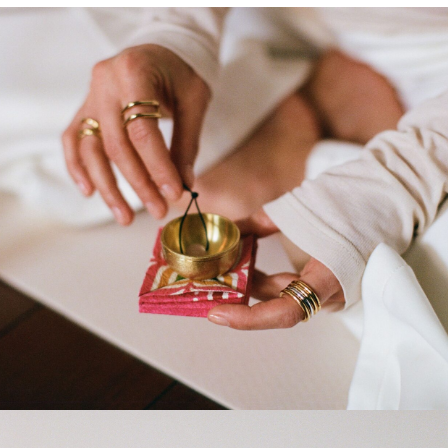
направить дыхание вниз, в живот, со звуком
«хаааааа». Повторите три раза прямо сейчас.
Это моментально возвращает контакт с собой
и снижает внутреннее напряжение.
КЕМ ВЫ МЕЧТАЛИ СТАТЬ В ДЕТСТВЕ?
Это удивительно, но я мечтала стать
стоматологом. Удивительно, потому что дети
боятся зубных врачей, а
мне было интересно
познать все тонкости
. Так что с молочными
зубами разбиралась сама.