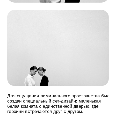
Композитор:
Антон Кияшев
Художник-постановщик:
Никита Свирс
Модели:
Агафья и Прасковья Рощины
Кастинг:
Лина Левашова
Стилист:
Камила Гумирова
Визажист и стилист по волосам:
Кристина Гулая
Продюсеры:
Гоша Казаков-Покровский,
Нидаль Аль-Махарек
Цветокоррекция:
Александр Золотарев
Графика:
Артем Казахунов
Производство:
Луч фильм