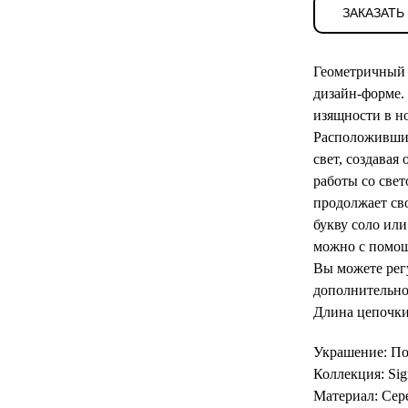
ЗАКАЗАТЬ
Геометричный 
дизайн-форме.
изящности в н
Расположившие
свет, создава
работы со све
продолжает сво
букву соло или
можно с помощ
Вы можете рег
дополнительно
Длина цепочки
Украшение: По
Коллекция: Sig
Материал: Сер