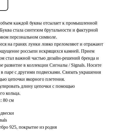
объем каждой буквы отсылает к промышленной
 Буква стала синтезом брутальности и фактурной
овом персональном символе.
ся на гранях лунки ловко преломляют и отражают
я ощущение россыпи искрящихся камней. Прием
том стал важной частью дизайн-решений бренда и
е развитие в коллекции Сигналы / Signals. Носите
 в паре с другими подвесками. Связать украшения
ью цепочки якорного плетения.
улировать длину цепочки с помощью
го кольца.
: 80 см
двески
nals
ебро 925, покрытие из родия