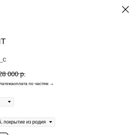
ИТ
R_C
28 000
р.
платежа
оплата по частям →