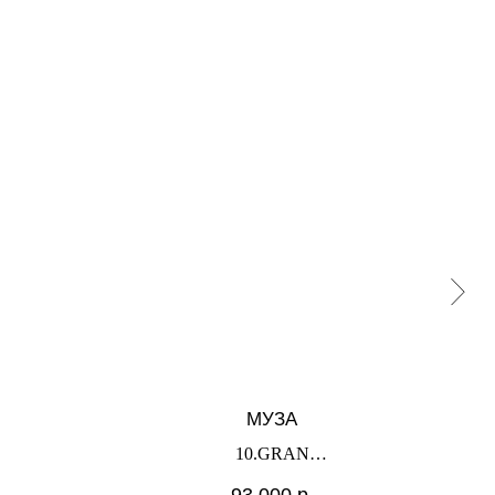
МУЗА
10.GRAN
х
93 000
р.