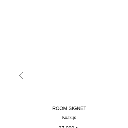
T
ROOM SIGNET
Кольцо
27 000
р.