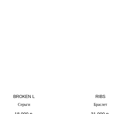
BROKEN L
RIBS
Серьги
Браслет
18 000
р.
31 000
р.