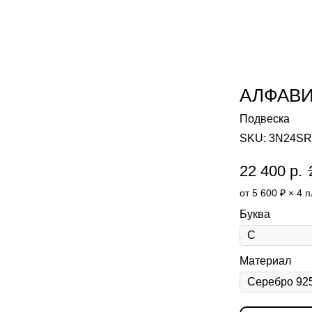
АЛФАВ
Подвеска
SKU:
3N24S
22 400
р.
от 5 600 ₽ × 4 
Буква
Материал