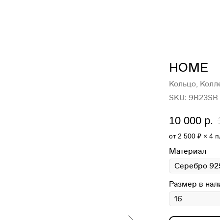
HОМЕ
Кольцо, Колле
SKU:
9R23SR
10 000
р.
от 2 500 ₽ × 4 
Материал
Размер в нал