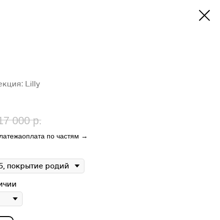
кция: Lilly
17 000
р.
платежа
оплата по частям →
ичии