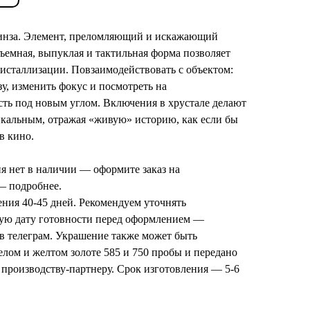
инза. Элемент, преломляющий и искажающий
ъемная, выпуклая и тактильная форма позволяет
ристаллизации. Повзаимодействовать с объектом:
зу, изменить фокус и посмотреть на
сть под новым углом. Включения в хрустале делают
кальным, отражая «живую» историю, как если бы
в кино.
я нет в наличии — оформите заказ на
 —
подробнее
.
ения 40-45 дней. Рекомендуем уточнять
ую дату готовности перед оформлением —
в телеграм
. Украшение также может быть
елом и желтом золоте 585 и 750 пробы и передано
 производству-партнеру. Срок изготовления — 5-6