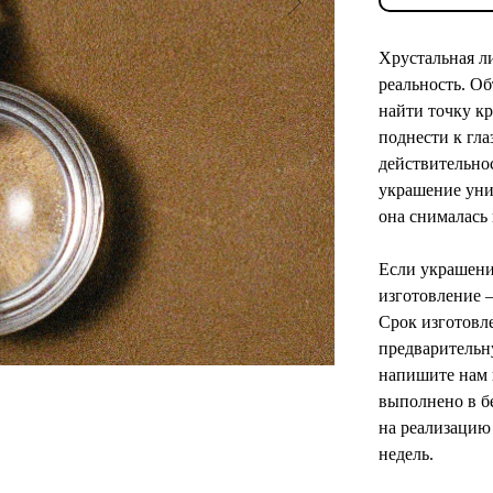
Хрустальная л
реальность. Об
найти точку к
поднести к гла
действительно
украшение уни
она снималась 
Если украшени
изготовление
Срок изготовл
предварительн
напишите нам 
выполнено в б
на реализацию
недель.